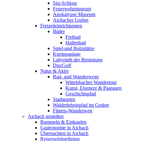
Sisi-Schloss
Feuerwehrmuseum
Apokalypse Museum
Aichacher Grubet
Freizeiteinrichtungen
Bäder
Freibad
Hallenbad
Spiel-und Bolzplätze
Kneippanlage
Labyrinth der Besinnung
DiscGolf
Natur & Aktiv
Rad- und Wanderwege
Wittelsbacher Wandertour
Kunst, Eisenerz & Paarauen
Geschichtspfad
Stadtgarten
Walderlebnispfad im Grubet
Fitness-Wanderweg
Aichach genießen
Bummeln & Einkaufen
Gastronomie in Aichach
Übernachten in Aichach
Reisemobilstellplatz