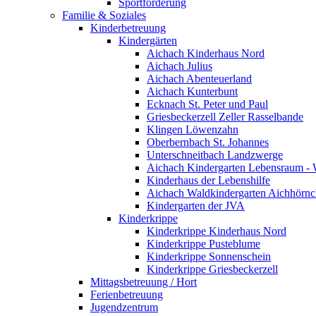
Sportförderung
Familie & Soziales
Kinderbetreuung
Kindergärten
Aichach Kinderhaus Nord
Aichach Julius
Aichach Abenteuerland
Aichach Kunterbunt
Ecknach St. Peter und Paul
Griesbeckerzell Zeller Rasselbande
Klingen Löwenzahn
Oberbernbach St. Johannes
Unterschneitbach Landzwerge
Aichach Kindergarten Lebensraum - 
Kinderhaus der Lebenshilfe
Aichach Waldkindergarten Aichhörn
Kindergarten der JVA
Kinderkrippe
Kinderkrippe Kinderhaus Nord
Kinderkrippe Pusteblume
Kinderkrippe Sonnenschein
Kinderkrippe Griesbeckerzell
Mittagsbetreuung / Hort
Ferienbetreuung
Jugendzentrum