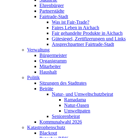
Ehrenbürger
Partnerstädte
Fairtrade-Stadt
Was ist Fair-Trade?
Faires Leben in Aichach
Fair gehandelte Produkte in Aichach
Gütesiegel, Zertifizerungen und Links
Ansprechpartner Fairtrade-Stadt
Verwaltung
Bürgermeister
Organigramm
Mitarbeiter
Haushalt
Politik
Sitzungen des Stadtrates
Beiräte
Natur- und Umweltschutzbeirat
Ramadama
Natur-Oasen
Umweltpaten
Seniorenbeirat
Kommunalwahl 2026
Katastrophenschutz
Blackout