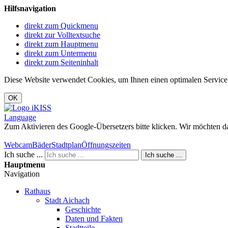
Hilfsnavigation
direkt zum Quickmenu
direkt zur Volltextsuche
direkt zum Hauptmenu
direkt zum Untermenu
direkt zum Seiteninhalt
Diese Website verwendet Cookies, um Ihnen einen optimalen Service
OK
Language
Zum Aktivieren des Google-Übersetzers bitte klicken. Wir möchten d
Mehr Informationen zum Datenschutz
Webcam
Bäder
Stadtplan
Öffnungszeiten
Ich suche ...
Ich suche ...
Hauptmenu
Navigation
Rathaus
Stadt Aichach
Geschichte
Daten und Fakten
Stadtteile