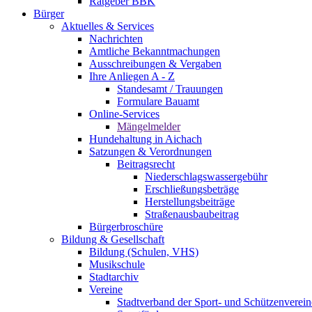
Ratgeber BBK
Bürger
Aktuelles & Services
Nachrichten
Amtliche Bekanntmachungen
Ausschreibungen & Vergaben
Ihre Anliegen A - Z
Standesamt / Trauungen
Formulare Bauamt
Online-Services
Mängelmelder
Hundehaltung in Aichach
Satzungen & Verordnungen
Beitragsrecht
Niederschlagswasser­gebühr
Erschließungsbeträge
Herstellungsbeiträge
Straßenausbaubeitrag
Bürgerbroschüre
Bildung & Gesellschaft
Bildung (Schulen, VHS)
Musikschule
Stadtarchiv
Vereine
Stadtverband der Sport- und Schützenverein