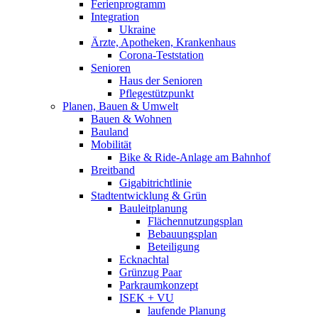
Ferienprogramm
Integration
Ukraine
Ärzte, Apotheken, Krankenhaus
Corona-Teststation
Senioren
Haus der Senioren
Pflegestützpunkt
Planen, Bauen & Umwelt
Bauen & Wohnen
Bauland
Mobilität
Bike & Ride-Anlage am Bahnhof
Breitband
Gigabitrichtlinie
Stadtentwicklung & Grün
Bauleitplanung
Flächennutzungsplan
Bebauungsplan
Beteiligung
Ecknachtal
Grünzug Paar
Parkraumkonzept
ISEK + VU
laufende Planung