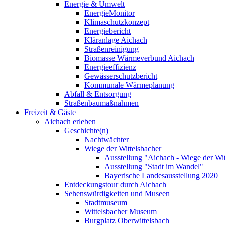
Energie & Umwelt
EnergieMonitor
Klimaschutzkonzept
Energiebericht
Kläranlage Aichach
Straßenreinigung
Biomasse Wärmeverbund Aichach
Energieeffizienz
Gewässerschutzbericht
Kommunale Wärmeplanung
Abfall & Entsorgung
Straßenbaumaßnahmen
Freizeit & Gäste
Aichach erleben
Geschichte(n)
Nachtwächter
Wiege der Wittelsbacher
Ausstellung "Aichach - Wiege der Wit
Ausstellung "Stadt im Wandel"
Bayerische Landesausstellung 2020
Entdeckungstour durch Aichach
Sehenswürdigkeiten und Museen
Stadtmuseum
Wittelsbacher Museum
Burgplatz Oberwittelsbach