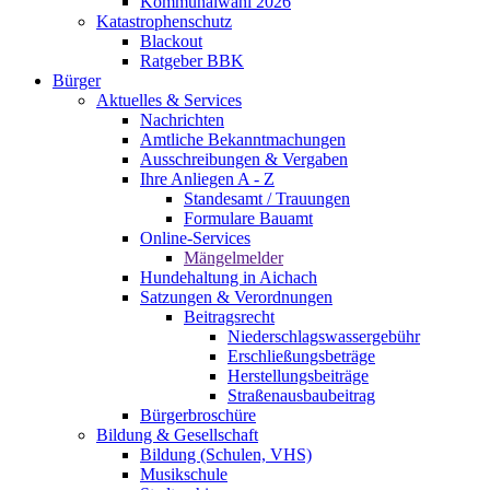
Kommunalwahl 2026
Katastrophenschutz
Blackout
Ratgeber BBK
Bürger
Aktuelles & Services
Nachrichten
Amtliche Bekanntmachungen
Ausschreibungen & Vergaben
Ihre Anliegen A - Z
Standesamt / Trauungen
Formulare Bauamt
Online-Services
Mängelmelder
Hundehaltung in Aichach
Satzungen & Verordnungen
Beitragsrecht
Niederschlagswasser­gebühr
Erschließungsbeträge
Herstellungsbeiträge
Straßenausbaubeitrag
Bürgerbroschüre
Bildung & Gesellschaft
Bildung (Schulen, VHS)
Musikschule