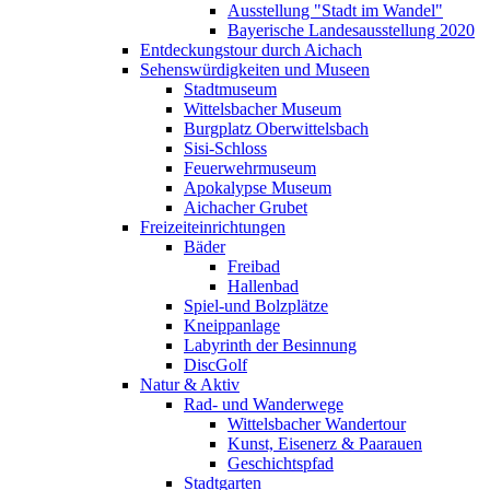
Ausstellung "Stadt im Wandel"
Bayerische Landesausstellung 2020
Entdeckungstour durch Aichach
Sehenswürdigkeiten und Museen
Stadtmuseum
Wittelsbacher Museum
Burgplatz Oberwittelsbach
Sisi-Schloss
Feuerwehrmuseum
Apokalypse Museum
Aichacher Grubet
Freizeiteinrichtungen
Bäder
Freibad
Hallenbad
Spiel-und Bolzplätze
Kneippanlage
Labyrinth der Besinnung
DiscGolf
Natur & Aktiv
Rad- und Wanderwege
Wittelsbacher Wandertour
Kunst, Eisenerz & Paarauen
Geschichtspfad
Stadtgarten