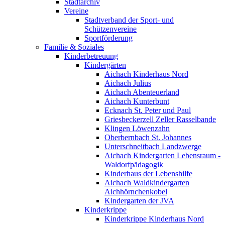
Stadtarchiv
Vereine
Stadtverband der Sport- und
Schützenvereine
Sportförderung
Familie & Soziales
Kinderbetreuung
Kindergärten
Aichach Kinderhaus Nord
Aichach Julius
Aichach Abenteuerland
Aichach Kunterbunt
Ecknach St. Peter und Paul
Griesbeckerzell Zeller Rasselbande
Klingen Löwenzahn
Oberbernbach St. Johannes
Unterschneitbach Landzwerge
Aichach Kindergarten Lebensraum -
Waldorfpädagogik
Kinderhaus der Lebenshilfe
Aichach Waldkindergarten
Aichhörnchenkobel
Kindergarten der JVA
Kinderkrippe
Kinderkrippe Kinderhaus Nord