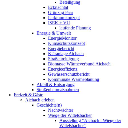
Beteiligung
Ecknachtal
Grünzug Paar
Parkraumkonzept
ISEK + VU
laufende Planung
Energie & Umwelt
EnergieMonitor
Klimaschutzkonzept
Energiebericht
Kläranlage Aichach
Straßenreinigung
Biomasse Wärmeverbund Aichach
Energieeffizienz
Gewässerschutzbericht
Kommunale Wärmeplanung
Abfall & Entsorgung
Straßenbaumaßnahmen
Freizeit & Gäste
Aichach erleben
Geschichte(n)
Nachtwächter
Wiege der Wittelsbacher
Ausstellung "Aichach - Wiege der
Wittelsbacher"