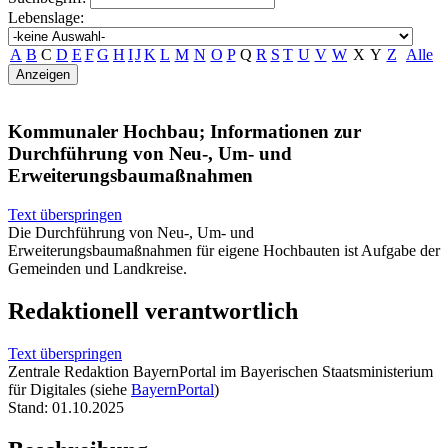
Lebenslage:
A
B
C
D
E
F
G
H
I
J
K
L
M
N
O
P
Q
R
S
T
U
V
W
X
Y
Z
Alle
Kommunaler Hochbau; Informationen zur
Durchführung von Neu-, Um- und
Erweiterungsbaumaßnahmen
Text überspringen
Die Durchführung von Neu-, Um- und
Erweiterungsbaumaßnahmen für eigene Hochbauten ist Aufgabe der
Gemeinden und Landkreise.
Redaktionell verantwortlich
Text überspringen
Zentrale Redaktion BayernPortal im Bayerischen Staatsministerium
für Digitales (siehe
BayernPortal
)
Stand: 01.10.2025