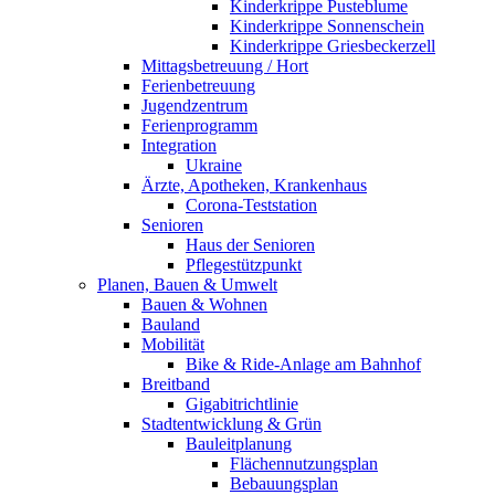
Kinderkrippe Pusteblume
Kinderkrippe Sonnenschein
Kinderkrippe Griesbeckerzell
Mittagsbetreuung / Hort
Ferienbetreuung
Jugendzentrum
Ferienprogramm
Integration
Ukraine
Ärzte, Apotheken, Krankenhaus
Corona-Teststation
Senioren
Haus der Senioren
Pflegestützpunkt
Planen, Bauen & Umwelt
Bauen & Wohnen
Bauland
Mobilität
Bike & Ride-Anlage am Bahnhof
Breitband
Gigabitrichtlinie
Stadtentwicklung & Grün
Bauleitplanung
Flächennutzungsplan
Bebauungsplan