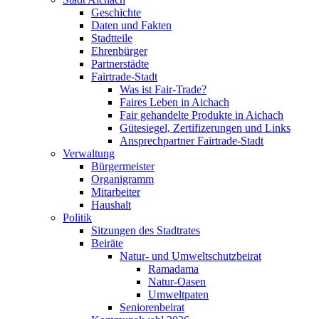
Geschichte
Daten und Fakten
Stadtteile
Ehrenbürger
Partnerstädte
Fairtrade-Stadt
Was ist Fair-Trade?
Faires Leben in Aichach
Fair gehandelte Produkte in Aichach
Gütesiegel, Zertifizerungen und Links
Ansprechpartner Fairtrade-Stadt
Verwaltung
Bürgermeister
Organigramm
Mitarbeiter
Haushalt
Politik
Sitzungen des Stadtrates
Beiräte
Natur- und Umweltschutzbeirat
Ramadama
Natur-Oasen
Umweltpaten
Seniorenbeirat