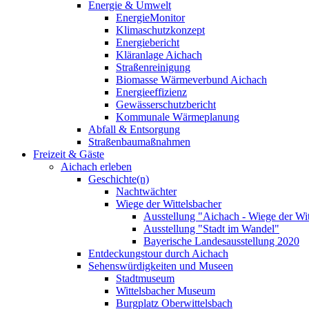
Energie & Umwelt
EnergieMonitor
Klimaschutzkonzept
Energiebericht
Kläranlage Aichach
Straßenreinigung
Biomasse Wärmeverbund Aichach
Energieeffizienz
Gewässerschutzbericht
Kommunale Wärmeplanung
Abfall & Entsorgung
Straßenbaumaßnahmen
Freizeit & Gäste
Aichach erleben
Geschichte(n)
Nachtwächter
Wiege der Wittelsbacher
Ausstellung "Aichach - Wiege der Wit
Ausstellung "Stadt im Wandel"
Bayerische Landesausstellung 2020
Entdeckungstour durch Aichach
Sehenswürdigkeiten und Museen
Stadtmuseum
Wittelsbacher Museum
Burgplatz Oberwittelsbach