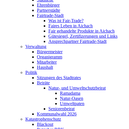
Ehrenbürger
Partnerstädte
Fairtrade-Stadt
Was ist Fair-Trade?
Faires Leben in Aichach
Fair gehandelte Produkte in Aichach
Gütesiegel, Zertifizerungen und Links
Ansprechpartner Fairtrade-Stadt
Verwaltung
Bürgermeister
Organigramm
Mitarbeiter
Haushalt
Politik
Sitzungen des Stadtrates
Beiräte
Natur- und Umweltschutzbeirat
Ramadama
Natur-Oasen
Umweltpaten
Seniorenbeirat
Kommunalwahl 2026
Katastrophenschutz
Blackout