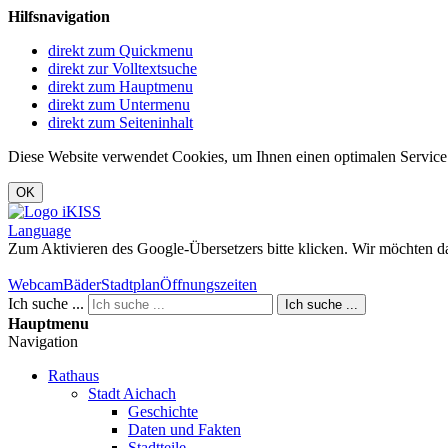
Hilfsnavigation
direkt zum Quickmenu
direkt zur Volltextsuche
direkt zum Hauptmenu
direkt zum Untermenu
direkt zum Seiteninhalt
Diese Website verwendet Cookies, um Ihnen einen optimalen Service
OK
Language
Zum Aktivieren des Google-Übersetzers bitte klicken. Wir möchten d
Mehr Informationen zum Datenschutz
Webcam
Bäder
Stadtplan
Öffnungszeiten
Ich suche ...
Ich suche ...
Hauptmenu
Navigation
Rathaus
Stadt Aichach
Geschichte
Daten und Fakten
Stadtteile