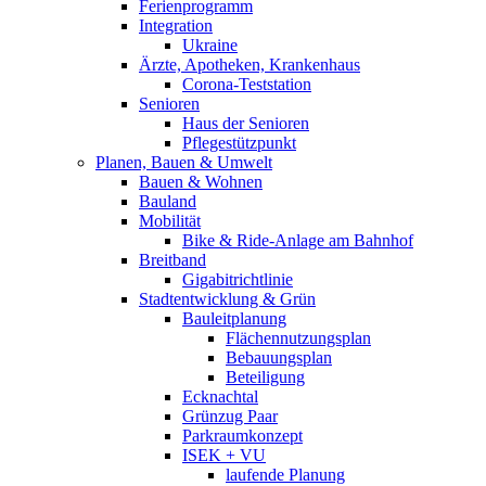
Ferienprogramm
Integration
Ukraine
Ärzte, Apotheken, Krankenhaus
Corona-Teststation
Senioren
Haus der Senioren
Pflegestützpunkt
Planen, Bauen & Umwelt
Bauen & Wohnen
Bauland
Mobilität
Bike & Ride-Anlage am Bahnhof
Breitband
Gigabitrichtlinie
Stadtentwicklung & Grün
Bauleitplanung
Flächennutzungsplan
Bebauungsplan
Beteiligung
Ecknachtal
Grünzug Paar
Parkraumkonzept
ISEK + VU
laufende Planung