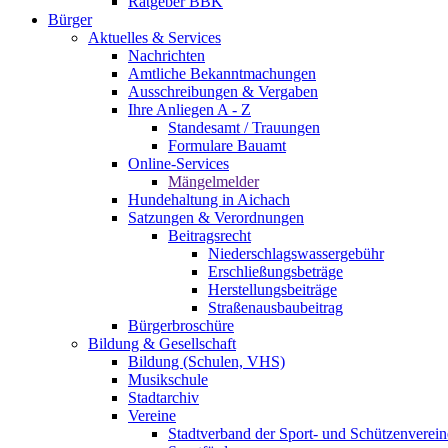
Ratgeber BBK
Bürger
Aktuelles & Services
Nachrichten
Amtliche Bekanntmachungen
Ausschreibungen & Vergaben
Ihre Anliegen A - Z
Standesamt / Trauungen
Formulare Bauamt
Online-Services
Mängelmelder
Hundehaltung in Aichach
Satzungen & Verordnungen
Beitragsrecht
Niederschlagswasser­gebühr
Erschließungsbeträge
Herstellungsbeiträge
Straßenausbaubeitrag
Bürgerbroschüre
Bildung & Gesellschaft
Bildung (Schulen, VHS)
Musikschule
Stadtarchiv
Vereine
Stadtverband der Sport- und Schützenverein