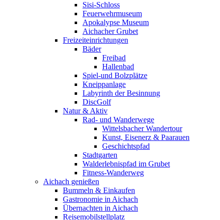
Sisi-Schloss
Feuerwehrmuseum
Apokalypse Museum
Aichacher Grubet
Freizeiteinrichtungen
Bäder
Freibad
Hallenbad
Spiel-und Bolzplätze
Kneippanlage
Labyrinth der Besinnung
DiscGolf
Natur & Aktiv
Rad- und Wanderwege
Wittelsbacher Wandertour
Kunst, Eisenerz & Paarauen
Geschichtspfad
Stadtgarten
Walderlebnispfad im Grubet
Fitness-Wanderweg
Aichach genießen
Bummeln & Einkaufen
Gastronomie in Aichach
Übernachten in Aichach
Reisemobilstellplatz