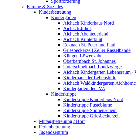
Sportförderung
Familie & Soziales
Kinderbetreuung
Kindergärten
Aichach Kinderhaus Nord
Aichach Julius
Aichach Abenteuerland
Aichach Kunterbunt
Ecknach St. Peter und Paul
Griesbeckerzell Zeller Rasselbande
Klingen Löwenzahn
Oberbernbach St. Johannes
Unterschneitbach Landzwerge
Aichach Kindergarten Lebensraum - 
Kinderhaus der Lebenshilfe
Aichach Waldkindergarten Aichhörn
Kindergarten der JVA
Kinderkrippe
Kinderkrippe Kinderhaus Nord
Kinderkrippe Pusteblume
Kinderkrippe Sonnenschein
Kinderkrippe Griesbeckerzell
Mittagsbetreuung / Hort
Ferienbetreuung
Jugendzentrum